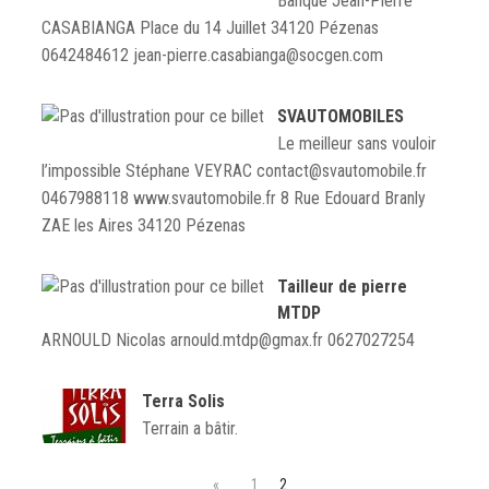
Banque Jean-Pierre
CASABIANGA Place du 14 Juillet 34120 Pézenas
0642484612 jean-pierre.casabianga@socgen.com
SVAUTOMOBILES
Le meilleur sans vouloir
l’impossible Stéphane VEYRAC contact@svautomobile.fr
0467988118 www.svautomobile.fr 8 Rue Edouard Branly
ZAE les Aires 34120 Pézenas
Tailleur de pierre
MTDP
ARNOULD Nicolas arnould.mtdp@gmax.fr 0627027254
Terra Solis
Terrain a bâtir.
«
1
2