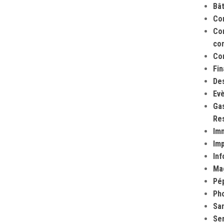
Bâ
Co
Com
co
Co
Fi
Des
Evè
Gas
Res
Imm
Im
Inf
Ma
Pép
Ph
San
Ser