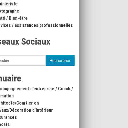
iniériste
otographe
té / Bien-être
vices / assistances professionnelles
seaux Sociaux
nuaire
compagnement d’entreprise / Coach /
rmation
hitecte/Courtier en
vaux/Décoration d’intérieur
surances
ocats