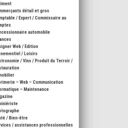
timent
mmerçants détail et gros
ptable / Expert / Commissaire au
mptes
ncessionnaire automobile
nances
igner Web / Edition
nementiel / Loisirs
tronomie / Vins / Produit du Terroir /
tauration
obilier
primerie – Web – Communication
ormatique – Maintenance
gazine
iniériste
otographe
té / Bien-être
vices / assistances professionnelles