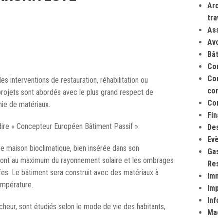
Arc
tra
As
Av
Bâ
Co
Com
es interventions de restauration, réhabilitation ou
co
 projets sont abordés avec le plus grand respect de
Co
mie de matériaux.
Fi
dire « Concepteur Européen Bâtiment Passif ».
Des
Evè
e maison bioclimatique, bien insérée dans son
Gas
ront au maximum du rayonnement solaire et les ombrages
Res
ffes. Le bâtiment sera construit avec des matériaux à
Imm
température.
Im
Inf
heur, sont étudiés selon le mode de vie des habitants,
Ma