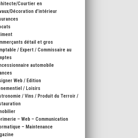
hitecte/Courtier en
vaux/Décoration d’intérieur
surances
ocats
timent
mmerçants détail et gros
ptable / Expert / Commissaire au
mptes
ncessionnaire automobile
nances
igner Web / Edition
nementiel / Loisirs
tronomie / Vins / Produit du Terroir /
tauration
obilier
primerie – Web – Communication
ormatique – Maintenance
gazine