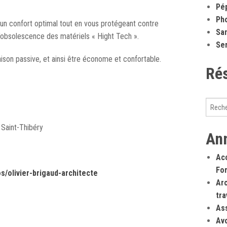
Pép
Ph
 un confort optimal tout en vous protégeant contre
San
l’obsolescence des matériels « Hight Tech ».
Ser
son passive, et ainsi être économe et confortable.
Ré
 Saint-Thibéry
An
Ac
Fo
s/olivier-brigaud-architecte
Arc
tra
As
Av