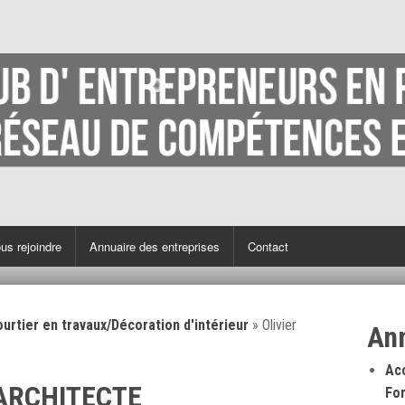
us rejoindre
Annuaire des entreprises
Contact
urtier en travaux/Décoration d'intérieur
»
Olivier
An
Ac
 ARCHITECTE
Fo