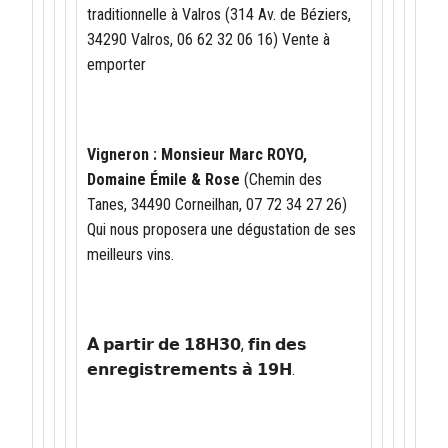
traditionnelle à Valros (314 Av. de Béziers,
34290 Valros, 06 62 32 06 16) Vente à
emporter
Vigneron : Monsieur Marc ROYO,
Domaine Émile & Rose
(Chemin des
Tanes, 34490 Corneilhan, 07 72 34 27 26)
Qui nous proposera une dégustation de ses
meilleurs vins.
𝗔̀ 𝗽𝗮𝗿𝘁𝗶𝗿 𝗱𝗲 𝟭𝟴𝗛𝟯𝟬, 𝗳𝗶𝗻 𝗱𝗲𝘀
𝗲𝗻𝗿𝗲𝗴𝗶𝘀𝘁𝗿𝗲𝗺𝗲𝗻𝘁𝘀 𝗮̀ 𝟭𝟵𝗛.