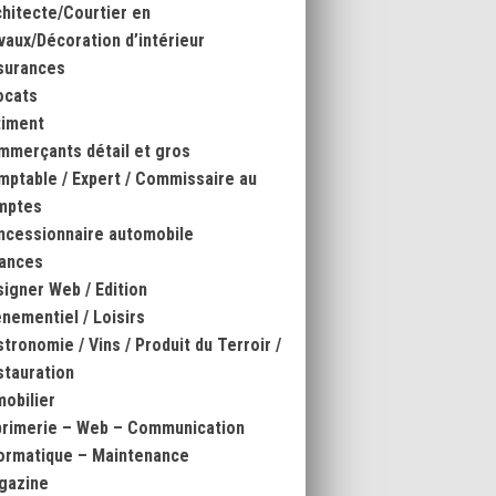
hitecte/Courtier en
vaux/Décoration d’intérieur
surances
ocats
timent
mmerçants détail et gros
ptable / Expert / Commissaire au
mptes
ncessionnaire automobile
nances
igner Web / Edition
nementiel / Loisirs
tronomie / Vins / Produit du Terroir /
tauration
obilier
primerie – Web – Communication
ormatique – Maintenance
gazine