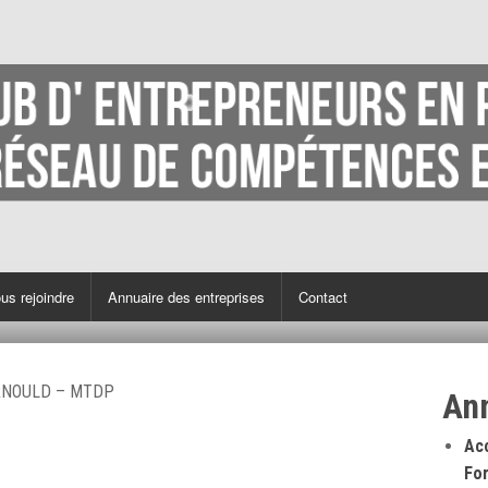
us rejoindre
Annuaire des entreprises
Contact
RNOULD – MTDP
An
Ac
Fo