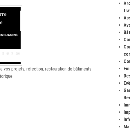
Arc
tra
As
Av
Bâ
Co
Com
co
Co
Fi
de vos projets, réfection, restauration de bâtiments
Des
storique
Evè
Gas
Res
Imm
Im
Inf
Ma