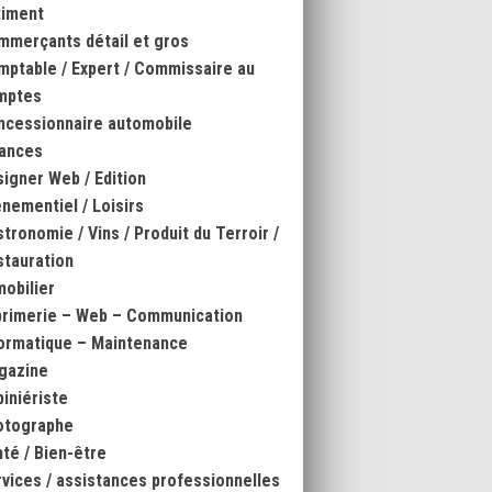
timent
mmerçants détail et gros
ptable / Expert / Commissaire au
mptes
ncessionnaire automobile
nances
igner Web / Edition
nementiel / Loisirs
tronomie / Vins / Produit du Terroir /
tauration
obilier
primerie – Web – Communication
ormatique – Maintenance
gazine
iniériste
otographe
té / Bien-être
vices / assistances professionnelles