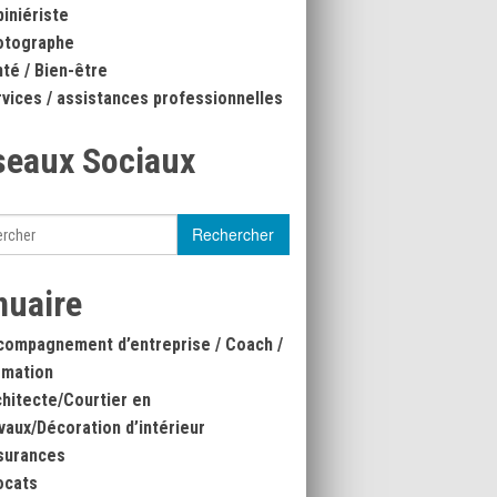
iniériste
otographe
té / Bien-être
vices / assistances professionnelles
seaux Sociaux
nuaire
compagnement d’entreprise / Coach /
rmation
hitecte/Courtier en
vaux/Décoration d’intérieur
surances
ocats