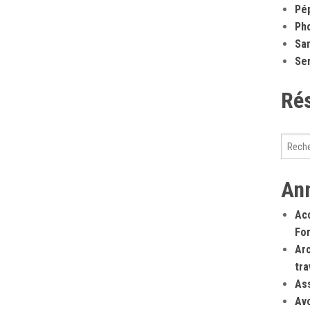
Pép
Ph
San
Ser
Ré
An
Ac
Fo
Arc
tra
As
Av