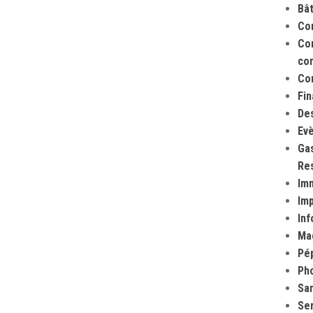
Bâ
Co
Com
co
Co
Fi
Des
Evè
Gas
Res
Imm
Im
Inf
Ma
Pép
Ph
San
Ser